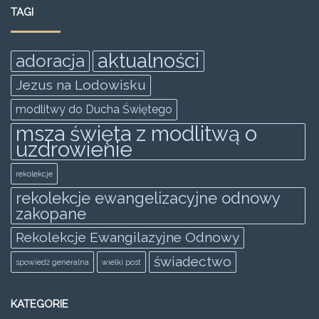
e
er
l
s
e
e
TAGI
b
A
n
o
p
g
aktualności
adoracja
o
p
er
Jezus na Lodowisku
k
modlitwy do Ducha Świętego
msza święta z modlitwą o
uzdrowienie
rekolekcje
rekolekcje ewangelizacyjne odnowy
zakopane
Rekolekcje Ewangilazyjne Odnowy
świadectwo
spowiedż generalna
wielki post
KATEGORIE