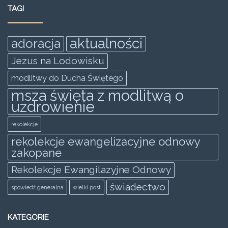
e
er
l
s
e
e
TAGI
b
A
n
o
p
g
aktualności
adoracja
o
p
er
Jezus na Lodowisku
k
modlitwy do Ducha Świętego
msza święta z modlitwą o
uzdrowienie
rekolekcje
rekolekcje ewangelizacyjne odnowy
zakopane
Rekolekcje Ewangilazyjne Odnowy
świadectwo
spowiedż generalna
wielki post
KATEGORIE