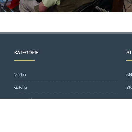
KATEGORIE
S
Wideo
Ak
Galeria
Bl
Strona główna
Fr
Formacja
Gal
SEMINARIUM 2013
Ko