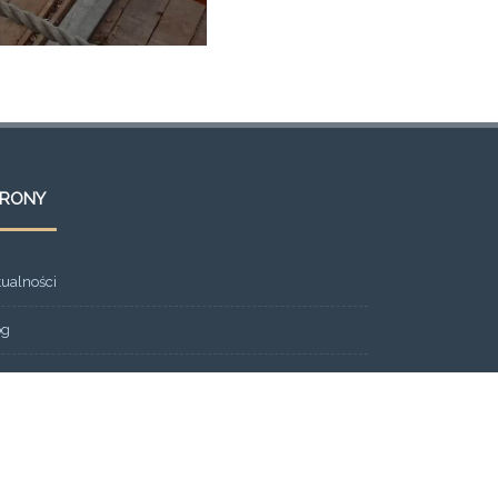
TRONY
tualności
og
ont Page
eria
ntakt