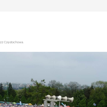
22 Częstochowa
.