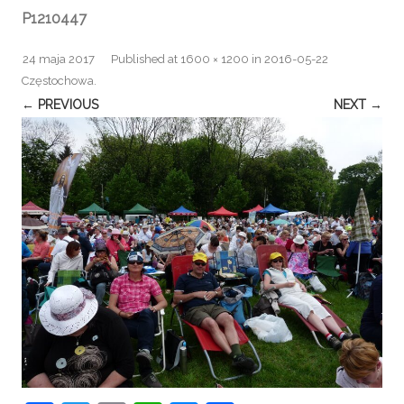
P1210447
24 maja 2017
Published
at
1600 × 1200
in
2016-05-22
Częstochowa
.
← PREVIOUS
NEXT →