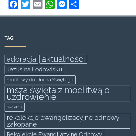
F
T
E
W
M
S
a
w
m
h
e
h
c
itt
ai
at
ss
ar
e
er
l
s
e
e
TAGI
b
A
n
o
p
g
aktualności
adoracja
o
p
er
Jezus na Lodowisku
k
modlitwy do Ducha Świętego
msza święta z modlitwą o
uzdrowienie
rekolekcje
rekolekcje ewangelizacyjne odnowy
zakopane
Rekolekcje Ewangilazyjne Odnowy