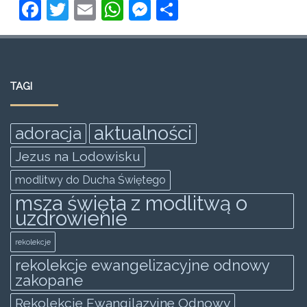
F
T
E
W
M
S
a
w
m
h
e
h
c
itt
ai
at
ss
ar
e
er
l
s
e
e
TAGI
b
A
n
o
p
g
aktualności
adoracja
o
p
er
Jezus na Lodowisku
k
modlitwy do Ducha Świętego
msza święta z modlitwą o
uzdrowienie
rekolekcje
rekolekcje ewangelizacyjne odnowy
zakopane
Rekolekcje Ewangilazyjne Odnowy