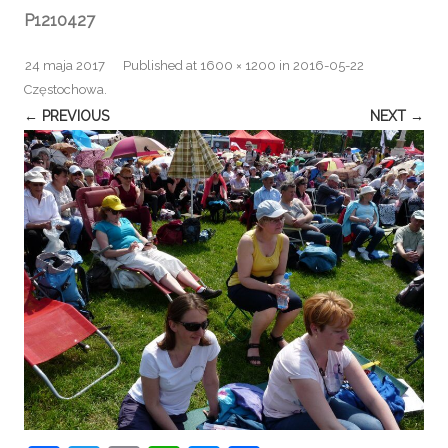
P1210427
24 maja 2017
Published
at
1600 × 1200
in
2016-05-22
Częstochowa
.
← PREVIOUS
NEXT →