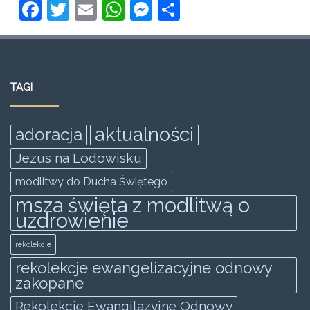
F
T
E
W
M
S
a
w
m
h
e
h
c
itt
ai
at
ss
ar
e
er
l
s
e
e
TAGI
b
A
n
o
p
g
aktualności
adoracja
o
p
er
Jezus na Lodowisku
k
modlitwy do Ducha Świętego
msza święta z modlitwą o
uzdrowienie
rekolekcje
rekolekcje ewangelizacyjne odnowy
zakopane
Rekolekcje Ewangilazyjne Odnowy