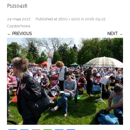
P1210418
24 maja 2017
Published
at
1600 × 1200
in
2016-05-22
Częstochowa
.
← PREVIOUS
NEXT →