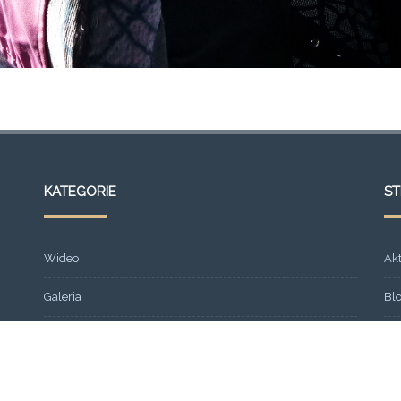
KATEGORIE
S
Wideo
Ak
Galeria
Bl
Strona główna
Fr
Formacja
Gal