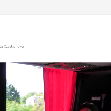
21 Częstochowa
.