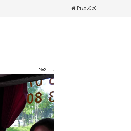
P1200608
NEXT →