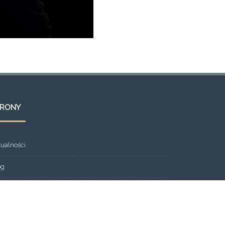
TRONY
tualności
og
ont Page
eria