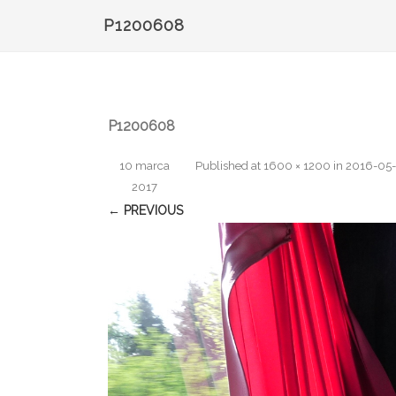
P1200608
P1200608
10 marca
Published
at
1600 × 1200
in
2016-05-
2017
← PREVIOUS