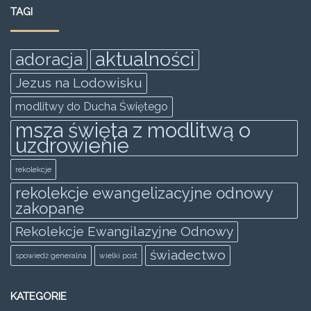
e
er
l
s
e
e
TAGI
b
A
n
o
p
g
aktualności
adoracja
o
p
er
Jezus na Lodowisku
k
modlitwy do Ducha Świętego
msza święta z modlitwą o
uzdrowienie
rekolekcje
rekolekcje ewangelizacyjne odnowy
zakopane
Rekolekcje Ewangilazyjne Odnowy
świadectwo
spowiedż generalna
wielki post
KATEGORIE