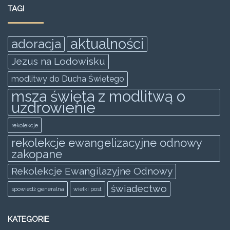
e
er
l
s
e
e
TAGI
b
A
n
o
p
g
aktualności
adoracja
o
p
er
Jezus na Lodowisku
k
modlitwy do Ducha Świętego
msza święta z modlitwą o
uzdrowienie
rekolekcje
rekolekcje ewangelizacyjne odnowy
zakopane
Rekolekcje Ewangilazyjne Odnowy
świadectwo
spowiedż generalna
wielki post
KATEGORIE