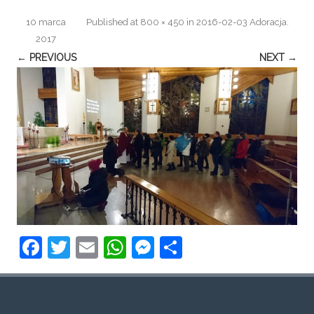
10 marca
Published
at
800 × 450
in
2016-02-03 Adoracja
.
2017
← PREVIOUS
NEXT →
F
T
E
W
M
S
a
w
m
h
e
h
c
itt
ai
at
ss
ar