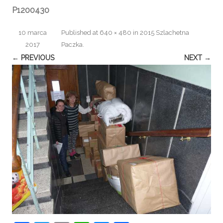
P1200430
10 marca
Published
at
640 × 480
in
2015 Szlachetna
2017
Paczka
.
← PREVIOUS
NEXT →