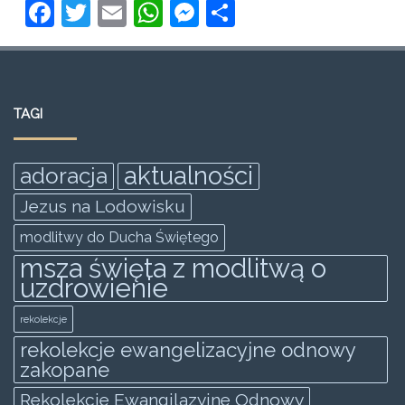
F
T
E
W
M
S
a
w
m
h
e
h
c
itt
ai
at
ss
ar
e
er
l
s
e
e
TAGI
b
A
n
o
p
g
aktualności
adoracja
o
p
er
Jezus na Lodowisku
k
modlitwy do Ducha Świętego
msza święta z modlitwą o
uzdrowienie
rekolekcje
rekolekcje ewangelizacyjne odnowy
zakopane
Rekolekcje Ewangilazyjne Odnowy