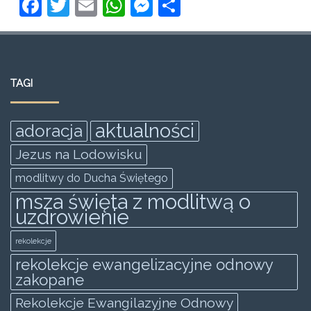
F
T
E
W
M
S
a
w
m
h
e
h
c
itt
ai
at
ss
ar
e
er
l
s
e
e
TAGI
b
A
n
o
p
g
aktualności
adoracja
o
p
er
Jezus na Lodowisku
k
modlitwy do Ducha Świętego
msza święta z modlitwą o
uzdrowienie
rekolekcje
rekolekcje ewangelizacyjne odnowy
zakopane
Rekolekcje Ewangilazyjne Odnowy