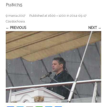
P1180715
9 marca 2017
Published
at
1600 × 1200
in
2014-05-17
Częstochowa
.
← PREVIOUS
NEXT →