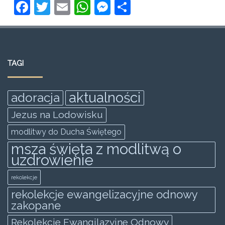
F
T
E
W
M
S
a
w
m
h
e
h
c
itt
ai
at
ss
ar
e
er
l
s
e
e
TAGI
b
A
n
o
p
g
aktualności
adoracja
o
p
er
Jezus na Lodowisku
k
modlitwy do Ducha Świętego
msza święta z modlitwą o
uzdrowienie
rekolekcje
rekolekcje ewangelizacyjne odnowy
zakopane
Rekolekcje Ewangilazyjne Odnowy