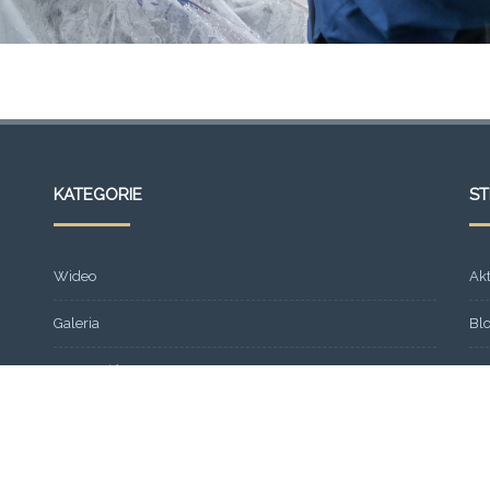
KATEGORIE
S
Wideo
Ak
Galeria
Bl
Strona główna
Fr
Formacja
Gal
SEMINARIUM 2013
Ko