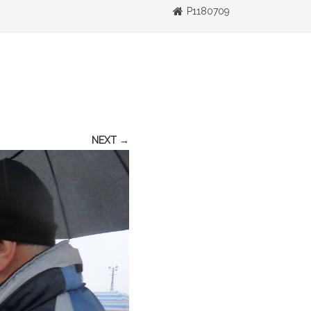
P1180709
NEXT →