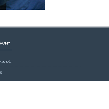
TRONY
tualności
og
ont Page
eria
ntakt