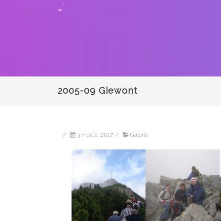
2005-09 Giewont
/
3 marca, 2017
/
Galeria