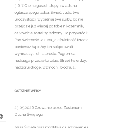
3.6-7)Oto na górach stopy zwiastuna
ogłaszającego pokój. Święć, Judo, twe
uroczystości, wypełniaj twe śluby, bo nie
przejdzie już więcej po tobie nikczemnik,
całkowicie został zgładzony. Bo przywrócił
Pan świetność Jakuba, jak świetność Izraela,
ponieważ łupieżcy ich splądrowali i
wyniszczyli ich latorośle. Pogromca
nadciąga przeciwko tobie. Strzeż twierdzy;
nadzoruj drogę, wzmocnij biodra, […]
OSTATNIE WPISY
23.05.2026 Czuwanie przed Zesłaniem
Ducha Świętego
Msza Święta oraz modlitwa o uzdrowienie i