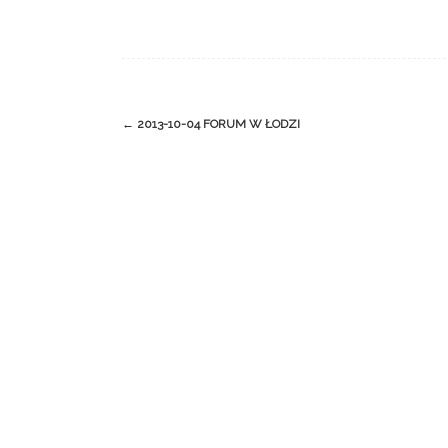
Post
←
2013-10-04 FORUM W ŁODZI
navigation