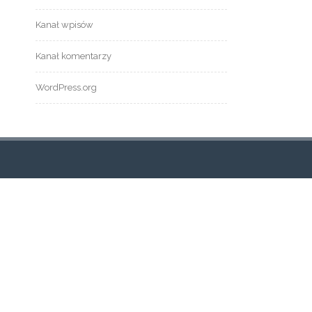
Kanał wpisów
Kanał komentarzy
WordPress.org
TRONY
tualności
og
ont Page